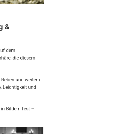
g &
auf dem
häre, die diesem
n Reben und weitem
 Leichtigkeit und
in Bildern fest –